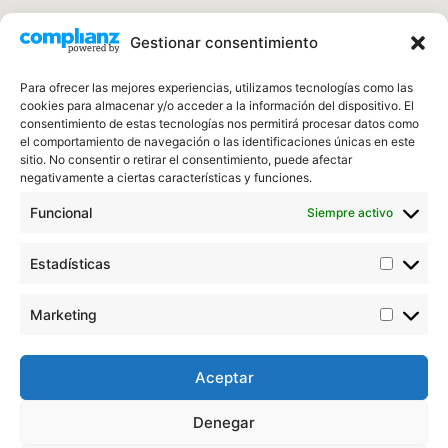
Gestionar consentimiento
Para ofrecer las mejores experiencias, utilizamos tecnologías como las
cookies para almacenar y/o acceder a la información del dispositivo. El
consentimiento de estas tecnologías nos permitirá procesar datos como
el comportamiento de navegación o las identificaciones únicas en este
sitio. No consentir o retirar el consentimiento, puede afectar
negativamente a ciertas características y funciones.
Los mejores profesionales para reparar tu
Funcional
Siempre activo
tejado en Huelva
Estadísticas
Menú
Marketing
Inicio
Contacto
Aceptar
Horario
Lun - Dom ➤ Abierto 24 Horas
Denegar
Política de Privacidad